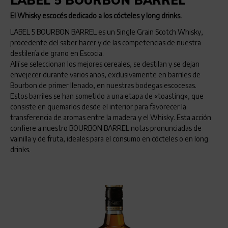
LABEL 5 BOURBON BARREL
L
El Whisky escocés dedicado a los cócteles y long drinks.
Un 
ies
LABEL 5 BOURBON BARREL es un Single Grain Scotch Whisky,
LAB
de
procedente del saber hacer y de las competencias de nuestra
fra
destilería de grano en Escocia.
dur
ro
Allí se seleccionan los mejores cereales, se destilan y se dejan
exc
envejecer durante varios años, exclusivamente en barriles de
mad
Bourbon de primer llenado, en nuestras bodegas escocesas.
int
Estos barriles se han sometido a una etapa de «toasting», que
consiste en quemarlos desde el interior para favorecer la
transferencia de aromas entre la madera y el Whisky. Esta acción
confiere a nuestro BOURBON BARREL notas pronunciadas de
vainilla y de fruta, ideales para el consumo en cócteles o en long
drinks.