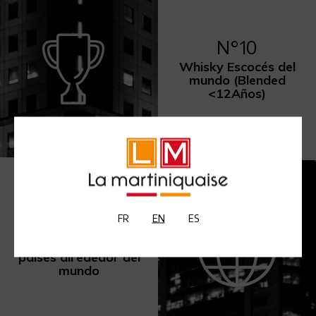
N°10
Whisky Escocés del
mundo (Blended
<12Años)
FR
EN
ES
100
países alrededor del
mundo