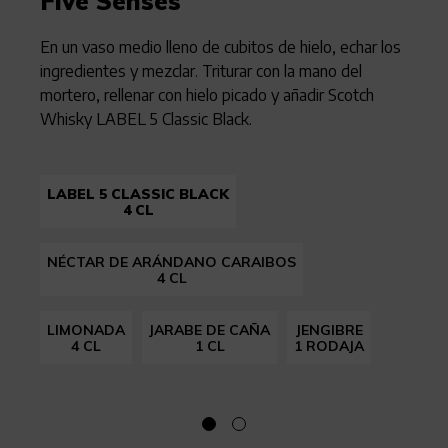
Five Senses
En un vaso medio lleno de cubitos de hielo, echar los
ingredientes y mezclar. Triturar con la mano del
mortero, rellenar con hielo picado y añadir Scotch
Whisky LABEL 5 Classic Black.
LABEL 5 CLASSIC BLACK
4 CL
NÉCTAR DE ARÁNDANO CARAIBOS
4 CL
LIMONADA
JARABE DE CAÑA
JENGIBRE
4 CL
1 CL
1 RODAJA