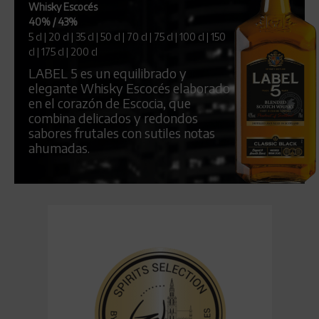
Whisky Escocés
40% / 43%
5 cl | 20 cl | 35 cl | 50 cl | 70 cl | 75 cl | 100 cl | 150
cl | 175 cl | 200 cl
LABEL 5 es un equilibrado y
elegante Whisky Escocés elaborado
en el corazón de Escocia, que
combina delicados y redondos
sabores frutales con sutiles notas
ahumadas.