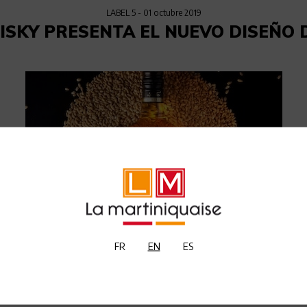
LABEL 5
- 01 octubre 2019
ISKY PRESENTA EL NUEVO DISEÑO D
FR
EN
ES