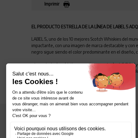
Imprimir
EL PRODUCTO ESTRELLA DE LA LÍNEA DE LABEL 5 A
LABEL 5, uno de los 10 mejores Scotch Whiskies del mund
impactante, con una imagen de marca destacable y con el
negro sigue siendo el color predominante en el diseño, 
«Los principales objetivos eran incrementar la visibilidad
versión anterior, la nueva imagen encaja a la perfección
internacional de marketing